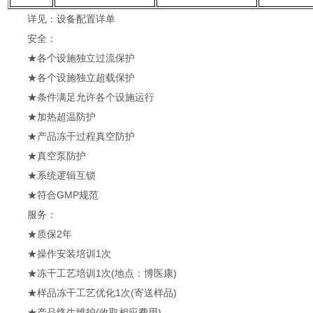
详见：设备配置详单
安全：
★各个设施独立过流保护
★各个设施独立超载保护
★条件满足允许各个设施运行
★加热超温防护
★产品冻干过程真空防护
★真空泵防护
★系统逻辑互锁
★符合GMP规范
服务：
★质保2年
★操作安装培训1次
★冻干工艺培训1次(地点：博医康)
★样品冻干工艺优化1次(寄送样品)
★产品终生维护(收取相应费用)