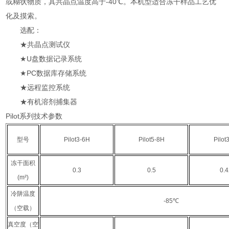
或糊状物质，其共晶点温度高于-40℃。本机型适合冻干样品工艺优
化及摸索。
选配：
★共晶点测试仪
★U盘数据记录系统
★PC数据库存储系统
★远程监控系统
★有机溶剂捕集器
Pilot系列技术参数
型号
Pilot3-6H
Pilot5-8H
Pilot
冻干面积
0.3
0.5
0.
(m²)
冷阱温度
-85℃
（空载）
真空度（空