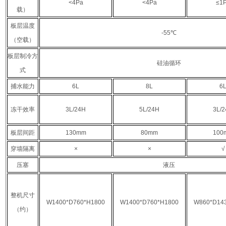
<4Pa
<4Pa
≤1
载）
板层温度
-55℃
（空载）
板层制冷方
硅油循环
式
捕水能力
6L
8L
6
冻干效率
3L/24H
5L/24H
3L/
板层间距
130mm
80mm
100
穿墙隔离
×
×
√
压塞
液压
整机尺寸
W1400*D760*H1800
W1400*D760*H1800
W860*D14
（约）