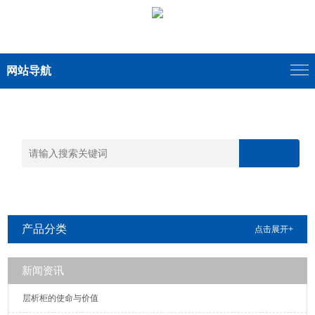
网站导航
产品分类
点击展开+
新闻资讯
​​层析柜的使命与价值