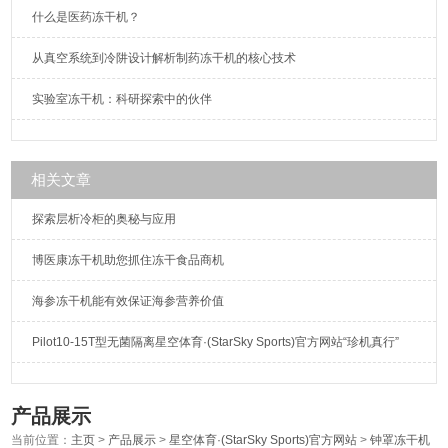
什么是医药冻干机？​​
从真空系统到冷阱设计解析制药冻干机的核心技术
实验室冻干机：科研探索中的伙伴
相关文章
探索层析冷柜的奥秘与应用
博医康冻干机助您抓住冻干食品商机
海参冻干机能有效保证海参营养价值
Pilot10-15T型无菌隔离星空体育·(StarSky Sports)官方网站“珍机真行”
产品展示
当前位置：
主页
>
产品展示
>
星空体育·(StarSky Sports)官方网站
>
钟罩冻干机